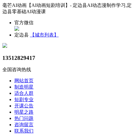
毫芒AI动画【AI动画短剧培训】- 定边县AI动态漫制作学习,定
边县零基础AI动漫课
官方微信
定边县
【城市列表】
13512829417
全国咨询热线
网站首页
制造明星
适合人群
短剧专业
开课公告
明星之路
热门问题
咨询留言
联系我们