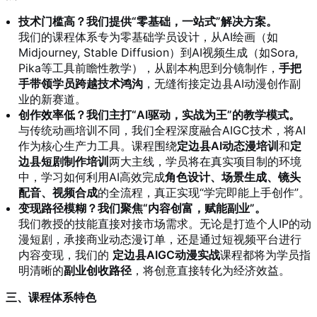
技术门槛高？我们提供“零基础，一站式”解决方案。
我们的课程体系专为零基础学员设计，从AI绘画（如
Midjourney, Stable Diffusion）到AI视频生成（如Sora,
Pika等工具前瞻性教学），从剧本构思到分镜制作，
手把
手带领学员跨越技术鸿沟
，无缝衔接定边县AI动漫创作副
业的新赛道。
创作效率低？我们主打“AI驱动，实战为王”的教学模式。
与传统动画培训不同，我们全程深度融合AIGC技术，将AI
作为核心生产力工具。课程围绕
定边县AI动态漫培训
和
定
边县短剧制作培训
两大主线，学员将在真实项目制的环境
中，学习如何利用AI高效完成
角色设计、场景生成、镜头
配音、视频合成
的全流程，真正实现“学完即能上手创作”。
变现路径模糊？我们聚焦“内容创富，赋能副业”。
我们教授的技能直接对接市场需求。无论是打造个人IP的动
漫短剧，承接商业动态漫订单，还是通过短视频平台进行
内容变现，我们的
定边县AIGC动漫实战
课程都将为学员指
明清晰的
副业创收路径
，将创意直接转化为经济效益。
三、课程体系特色